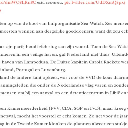
/t.co/dmWO8LRn8C
esta semana.
pic.twitter.com/UdDXmQ8pxj
9
nten op van de boot van hulporganisatie Sea-Watch. Zes mense
oesten wennen aan dergelijke goeddoenerij, want dit zou echt 
maar zijn partij houdt zich stug aan zijn woord. Toen de Sea-W
meren in een veilige haven, gaf Nederland niet thuis. Uiteind
haven van Lampedusa. De Duitse kapitein Carola Rackete wer
Finland, Portugal en Luxemburg.
rland de andere kant opkeek, was voor de VVD de kous daarme
manningsleden die onder de Nederlandse vlag varen en zonde
3 mensen om bij een aanval op een detentiecentrum in Libië en 
een Kamermeerderheid (PVV, CDA, SGP en FvD), maar kreeg oo
netsval, mocht het voorstel er echt komen. Zo net voor de jaar
g in de Tweede Kamer klonken de plannen alweer een stukje g