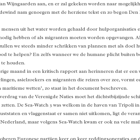
an Wijngaarden aan, en er zal gekeken worden naar mogelijk
dewind nam genoegen met de herziene tekst en zo begon Den H
uw mensen uit het water worden gehaald door hulporganisaties 
 nodig hebben of als migranten moeten worden opgevangen. Als
ullen we steeds minder schrikken van plannen met als doel hu
od te helpen? En zelfs wanneer we de humane plicht buiten bes
t te houden.
ge maand in een kritisch rapport aan herinneren dat er een w
ingen, asielzoekers en migranten die reizen over zee, vormt e
 maritieme wetten’, zo staat in het document beschreven.
-verdrag van de Verenigde Naties moet het dichtstbijzijnde s
al zetten. De Sea-Watch 3 was welkom in de haven van Tripoli i
kuststaten en vlaggenstaat er samen niet uitkomen, ligt de ver
 Nederland, maar volgens Sea-Watch kwam er ook na vele mails 
roberen Europese partijen keer op keer reddingsoperaties op 