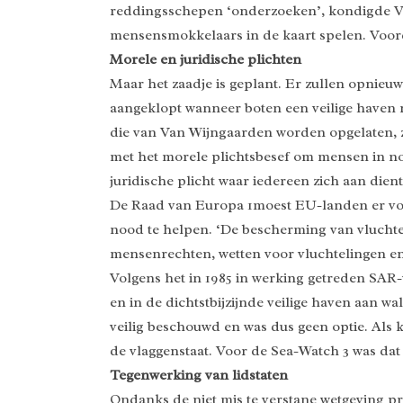
reddingsschepen ‘onderzoeken’, kondigde V
mensensmokkelaars in de kaart spelen. Voor
Morele en juridische plichten
Maar het zaadje is geplant. Er zullen opnie
aangeklopt wanneer boten een veilige haven
die van Van Wijngaarden worden opgelaten, z
met het morele plichtsbesef om mensen in no
juridische plicht waar iedereen zich aan dien
De Raad van Europa 1moest EU-landen er vori
nood te helpen. ‘De bescherming van vluchtel
mensenrechten, wetten voor vluchtelingen en
Volgens het in 1985 in werking getreden SAR
en in de dichtstbijzijnde veilige haven aan w
veilig beschouwd en was dus geen optie. Als 
de vlaggenstaat. Voor de Sea-Watch 3 was dat
Tegenwerking van lidstaten
Ondanks de niet mis te verstane wetgeving p