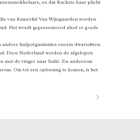
mensensmokkelaars, en dat Rackete haar plicht
s die van Kamerlid Van Wijngaarden worden
emd. Het wordt gepresenteerd alsof er goede
s en andere hulporganisaties enorm dwarszitten.
land. Door Nederland werden de afgelopen
en met de vinger naar Italië. En andersom
aarom. Om tot een oplossing te komen, is het