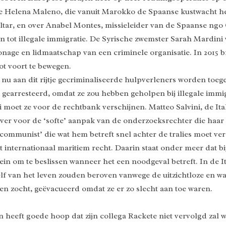
Helena Maleno, die vanuit Marokko de Spaanse kustwacht helpt
raltar, en over Anabel Montes, missieleider van de Spaanse n
ot illegale immigratie. De Syrische zwemster Sarah Mardini w
ge en lidmaatschap van een criminele organisatie. In 2015 br
t voort te bewegen.
 nu aan dit rijtje gecriminaliseerde hulpverleners worden toe
 gearresteerd, omdat ze zou hebben geholpen bij illegale immig
li moet ze voor de rechtbank verschijnen. Matteo Salvini, de It
r voor de ‘softe’ aanpak van de onderzoeksrechter die haar 
e communist’ die wat hem betreft snel achter de tralies moet ve
 internationaal maritiem recht. Daarin staat onder meer dat b
ein om te beslissen wanneer het een noodgeval betreft. In de It
lf van het leven zouden beroven vanwege de uitzichtloze en wa
ven zocht, geëvacueerd omdat ze er zo slecht aan toe waren.
 heeft goede hoop dat zijn collega Rackete niet vervolgd zal