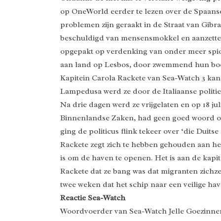
op OneWorld eerder te lezen over de Spaanse 
problemen zijn geraakt in de Straat van Gib
beschuldigd van mensensmokkel en aanzetten t
opgepakt op verdenking van onder meer spiona
aan land op Lesbos, door zwemmend hun boo
Kapitein Carola Rackete van Sea-Watch 3 kan
Lampedusa werd ze door de Italiaanse politie
Na drie dagen werd ze vrijgelaten en op 18 ju
Binnenlandse Zaken, had geen goed woord ove
ging de politicus flink tekeer over ‘die Duits
Rackete zegt zich te hebben gehouden aan het
is om de haven te openen. Het is aan de kapit
Rackete dat ze bang was dat migranten zichze
twee weken dat het schip naar een veilige ha
Reactie Sea-Watch
Woordvoerder van Sea-Watch Jelle Goezinnen