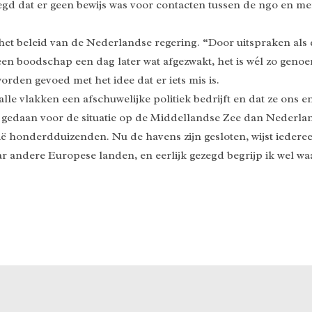
ezegd dat er geen bewijs was voor contacten tussen de ngo en 
het beleid van de Nederlandse regering. “Door uitspraken al
en boodschap een dag later wat afgezwakt, het is wél zo geno
orden gevoed met het idee dat er iets mis is.
p alle vlakken een afschuwelijke politiek bedrijft en dat ze on
eer gedaan voor de situatie op de Middellandse Zee dan Neder
ë honderdduizenden. Nu de havens zijn gesloten, wijst iedere
aar andere Europese landen, en eerlijk gezegd begrijp ik wel w