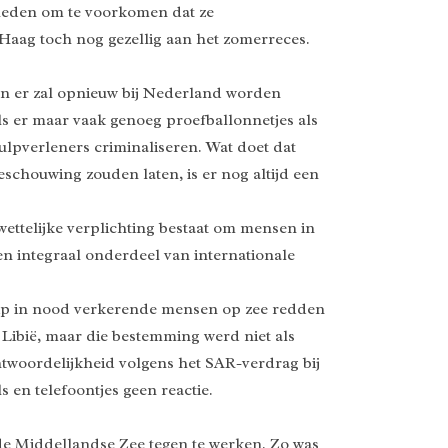
heden om te voorkomen dat ze
aag toch nog gezellig aan het zomerreces.
en er zal opnieuw bij Nederland worden
 er maar vaak genoeg proefballonnetjes als
lpverleners criminaliseren. Wat doet dat
chouwing zouden laten, is er nog altijd een
ettelijke verplichting bestaat om mensen in
en integraal onderdeel van internationale
chip in nood verkerende mensen op zee redden
n Libië, maar die bestemming werd niet als
antwoordelijkheid volgens het SAR-verdrag bij
en telefoontjes geen reactie.
de Middellandse Zee tegen te werken. Zo was