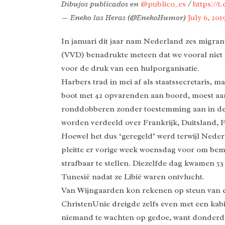
Dibujos publicados en
@publico_es
/
https:/
— Eneko las Heras (@EnekoHumor)
July 6, 201
In januari dit jaar nam Nederland zes migra
(VVD) benadrukte meteen dat we vooral niet m
voor de druk van een hulporganisatie.
Harbers trad in mei af als staatssecretaris, 
boot met 42 opvarenden aan boord, moest aan
ronddobberen zonder toestemming aan in de 
worden verdeeld over Frankrijk, Duitsland, 
Hoewel het dus ‘geregeld’ werd terwijl Nede
pleitte er vorige week woensdag voor om be
strafbaar te stellen. Diezelfde dag kwamen 5
Tunesië nadat ze Libië waren ontvlucht.
Van Wijngaarden kon rekenen op steun van 
ChristenUnie dreigde zelfs even met een kabi
niemand te wachten op gedoe, want donderda