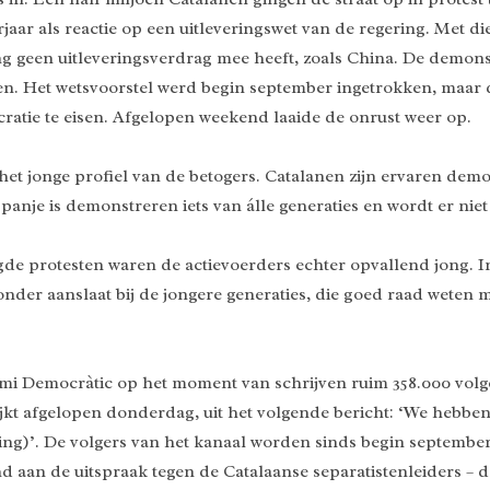
ar als reactie op een uitleveringswet van de regering. Met di
 geen uitleveringsverdrag mee heeft, zoals China. De demons
ten. Het wetsvoorstel werd begin september ingetrokken, maar 
tie te eisen. Afgelopen weekend laaide de onrust weer op.
het jonge profiel van de betogers. Catalanen zijn ervaren dem
je is demonstreren iets van álle generaties en wordt er niet 
e protesten waren de actievoerders echter opvallend jong. In 
nder aanslaat bij de jongere generaties, die goed raad weten
i Democràtic op het moment van schrijven ruim 358.000 volge
kt afgelopen donderdag, uit het volgende bericht: ‘We hebben
ng)’. De volgers van het kanaal worden sinds begin septembe
 aan de uitspraak tegen de Catalaanse separatistenleiders – 