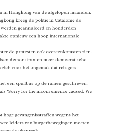
sten in Hongkong van de afgelopen maanden.
gkong kreeg de politie in Catalonië de
en werden geannuleerd en honderden
aakte opnieuw een hoop internationale
hter de protesten ook overeenkomsten zien.
 eisen demonstranten meer democratische
 zich voor het ongemak dat reizigers
 met een spuitbus op de ramen geschreven.
ls ‘Sorry for the inconvenience caused. We
t hoge gevangenisstraffen wegens het
n twee leiders van burgerbewegingen moeten
tegen de uitspraak.