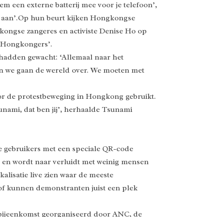
 een externe batterij mee voor je telefoon’,
n aan’.Op hun beurt kijken Hongkongse
kongse zangeres en activiste Denise Ho op
ge Hongkongers’.
p hadden gewacht: ‘Allemaal naar het
 en we gaan de wereld over. We moeten met
or de protestbeweging in Hongkong gebruikt.
nami, dat ben jij’, herhaalde Tsunami
e gebruikers met een speciale QR-code
n en wordt naar verluidt met weinig mensen
alisatie live zien waar de meeste
 of kunnen demonstranten juist een plek
bijeenkomst georganiseerd door ANC, de