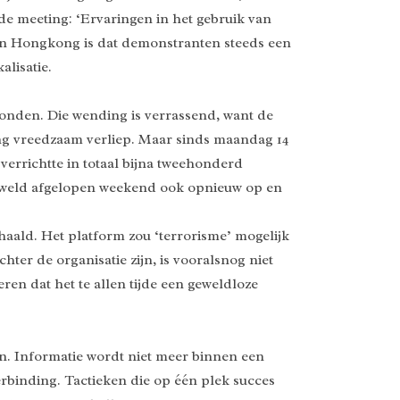
e meeting: ‘Ervaringen in het gebruik van
in Hongkong is dat demonstranten steeds een
alisatie.
vonden. Die wending is verrassend, want de
ing vreedzaam verliep. Maar sinds maandag 14
verrichtte in totaal bijna tweehonderd
 geweld afgelopen weekend ook opnieuw op en
aald. Het platform zou ‘terrorisme’ mogelijk
hter de organisatie zijn, is vooralsnog niet
en dat het te allen tijde een geweldloze
n. Informatie wordt niet meer binnen een
erbinding. Tactieken die op één plek succes