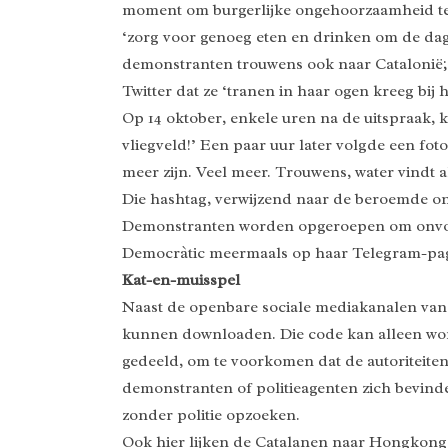
moment om burgerlijke ongehoorzaamheid te t
‘zorg voor genoeg eten en drinken om de dag
demonstranten trouwens ook naar Catalonië; 
Twitter dat ze ‘tranen in haar ogen kreeg bij
Op 14 oktober, enkele uren na de uitspraak, k
vliegveld!’ Een paar uur later volgde een fo
meer zijn. Veel meer. Trouwens, water vindt 
Die hashtag, verwijzend naar de beroemde on
Demonstranten worden opgeroepen om onvoorsp
Democràtic meermaals op haar Telegram-pa
Kat-en-muisspel
Naast de openbare sociale mediakanalen van
kunnen downloaden. Die code kan alleen word
gedeeld, om te voorkomen dat de autoriteiten
demonstranten of politieagenten zich bevind
zonder politie opzoeken.
Ook hier lijken de Catalanen naar Hongkong