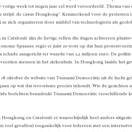
 vorige week tot negen jaar cel werd veroordeeld. Thema van d
ge strijd: de casus Hongkong’. Kenmerkend voor de protesten 
j ze zich organiseren door middel van technologieën als geolok
 in Catalonië zijn de hevige rellen die dagen achtereen plaats
tonome Spaanse regio er juist zo trots op dat hun protestvoer
schade aangericht ter waarde van 2,5 miljoen euro. De politie 
g veertien mensen in het ziekenhuis. In Hongkong laaide het
18 oktober de website van Tsunami Democràtic uit de lucht geh
gaan op wat dat terrorisme precies inhoudt. Wie de gezichten ac
eide berichten benadrukt Tsunami Democràtic verschillende ker
 Hongkong en Catalonië er waarschijnlijk heel anders uitgezie
in veel gevallen) toegankelijk voor iedereen met een internetv