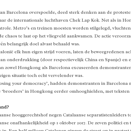
d van Barcelona overspoelde, deed sterk denken aan de prote
aar de internationale luchthaven Chek Lap Kok. Net als in Hon
trole. Metro’s en treinen moesten worden stilgelegd, vlucht
de chaos te laat op het vliegveld aankwamen. De actie veroorz
n belangrijk doel alvast behaald was.
lonië elk hun eigen strijd voeren, laten de beweegredenen ac
 van onderdrukking (door respectievelijk China en Spanje) en
d van zowel Hongkong als Barcelona excuseerden demonstranten
gen situatie toch echt vervelender was.
ut losing your democracy’, hadden demonstranten in Barcelona
 ‘broeders’ in Hongkong eerder omhooghielden, met teksten a
and?
nse hooggerechtshof negen Catalaanse separatistenleiders to
nse onafhankelijkheid op 1 oktober 2017. De zeven politici e
 in. Een half miljoen Catalanen gingen de straat op in protest 