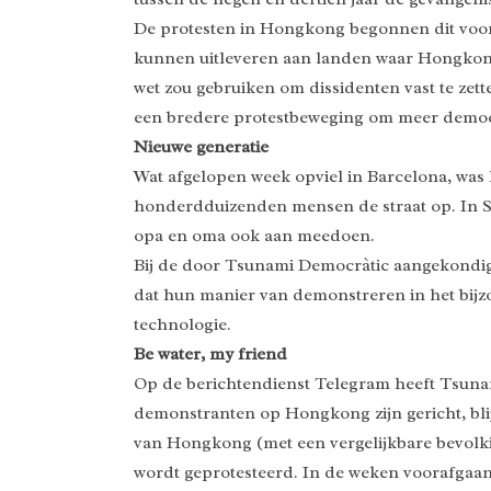
De protesten in Hongkong begonnen dit voorja
kunnen uitleveren aan landen waar Hongkong
wet zou gebruiken om dissidenten vast te zet
een bredere protestbeweging om meer democra
Nieuwe generatie
Wat afgelopen week opviel in Barcelona, was 
honderdduizenden mensen de straat op. In Span
opa en oma ook aan meedoen.
Bij de door Tsunami Democràtic aangekondigd
dat hun manier van demonstreren in het bijzo
technologie.
Be water, my friend
Op de berichtendienst Telegram heeft Tsunam
demonstranten op Hongkong zijn gericht, blij
van Hongkong (met een vergelijkbare bevolki
wordt geprotesteerd. In de weken voorafgaand