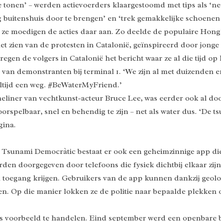
onen’ – werden actievoerders klaargestoomd met tips als ‘neem
 buitenshuis door te brengen’ en ‘trek gemakkelijke schoene
ze moedigen de acties daar aan. Zo deelde de populaire Hong
 het zien van de protesten in Catalonië, geïnspireerd door jon
regen de volgers in Catalonië het bericht waar ze al die tijd o
to van demonstranten bij terminal 1. ‘We zijn al met duizenden
altijd een weg. #BeWaterMyFriend.’
eliner van vechtkunst-acteur Bruce Lee, was eerder ook al do
elbaar, snel en behendig te zijn – net als water dus. ‘De tsu
gina.
 Tsunami Democràtic bestaat er ook een geheimzinnige app di
en doorgegeven door telefoons die fysiek dichtbij elkaar zij
 toegang krijgen. Gebruikers van de app kunnen dankzij geolok
en. Op die manier lokken ze de politie naar bepaalde plekken
s voorbeeld te handelen. Eind september werd een openbare 