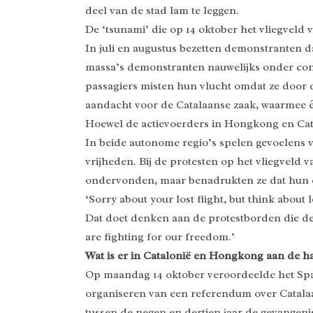
deel van de stad lam te leggen.
De ‘tsunami’ die op 14 oktober het vliegvel
In juli en augustus bezetten demonstranten d
massa’s demonstranten nauwelijks onder con
passagiers misten hun vlucht omdat ze door 
aandacht voor de Catalaanse zaak, waarmee éé
Hoewel de actievoerders in Hongkong en Cata
In beide autonome regio’s spelen gevoelens
vrijheden. Bij de protesten op het vliegvel
ondervonden, maar benadrukten ze dat hun ei
‘Sorry about your lost flight, but think abo
Dat doet denken aan de protestborden die de
are fighting for our freedom.’
Wat is er in Catalonië en Hongkong aan de h
Op maandag 14 oktober veroordeelde het Spaa
organiseren van een referendum over Catalaa
tussen de negen en dertien jaar de gevangenis